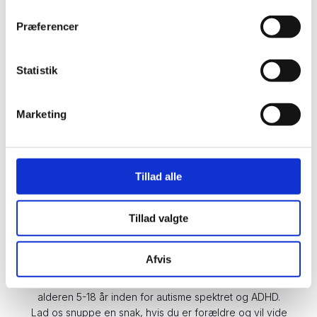
Professionelle MX-skoler i Danmark og udlandet.
Præferencer
Udover fede motocrosstræning får du også sjove
oplevelser - og måske endda nye venner for livet!
Statistik
Marketing
Coaching
Coaching inden for motocross og erhverv. Min
spidskompetence er motocross, men jeg er også klar til
Tillad alle
at inspirere andre udenfor motocrossbanen.
Tillad valgte
Speciale i børn og unge
Afvis
Jeg er pædagog med speciale i børn og unge i
alderen 5-18 år inden for autisme spektret og ADHD.
Lad os snuppe en snak, hvis du er forældre og vil vide