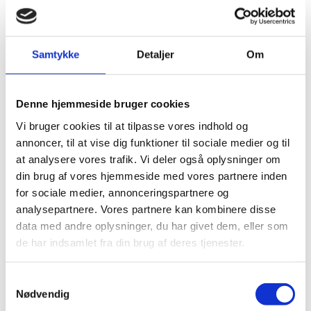
JKJ Racing Team ​
- 4 stærke
grunde​ til at blive en del af
Samtykke
Detaljer
Om
holdet
Vælg trygt vores team, hvor træning, gode råde og
Denne hjemmeside bruger cookies
støtte er en del af vores dagligdag
Vi bruger cookies til at tilpasse vores indhold og
annoncer, til at vise dig funktioner til sociale medier og til
at analysere vores trafik. Vi deler også oplysninger om
din brug af vores hjemmeside med vores partnere inden
Mange års erfaring
for sociale medier, annonceringspartnere og
Aktiv motocrosskører med mange års erfaring i gamet.
analysepartnere. Vores partnere kan kombinere disse
Jeg ved, hvor vigtigt det er at stå klar til løb - såvel
data med andre oplysninger, du har givet dem, eller som
fysisk som psykisk skal man være 100 % klar.
de har indsamlet fra din brug af deres tjenester.
Samtykkevalg
Nødvendig
MX-Skoler i Danmark og udland